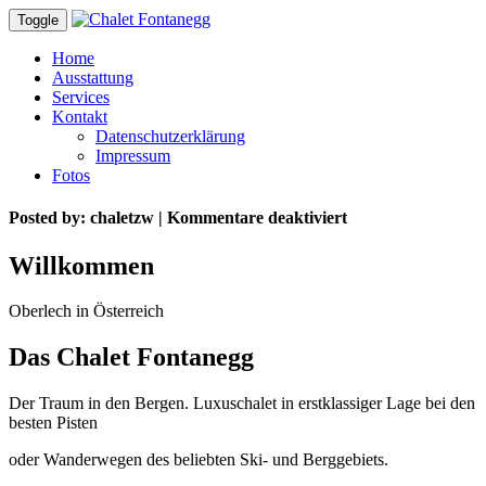
Toggle
Home
Ausstattung
Services
Kontakt
Datenschutzerklärung
Impressum
Fotos
für
Posted by:
chaletzw |
Kommentare deaktiviert
Willkommen
Willkommen
Oberlech in Österreich
Das Chalet Fontanegg
Der Traum in den Bergen. Luxuschalet in erstklassiger Lage bei den
besten Pisten
oder Wanderwegen des beliebten Ski- und Berggebiets.